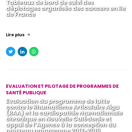
Tableaux de bord de suivi des
dépistages organisés des cancers en Ile
de France
Lire plus
EVALUATION ET PILOTAGE DE PROGRAMMES DE
SANTÉ PUBLIQUE
Evaluation du programme de lutte
contre le Rhumatisme Articulaire Aigu
(RAA) et la cardiopathie rhumatismale
chronique en Nouvelle Calédonie et
appui de l’Agence à la conception du
nouveau programme 2017-2019